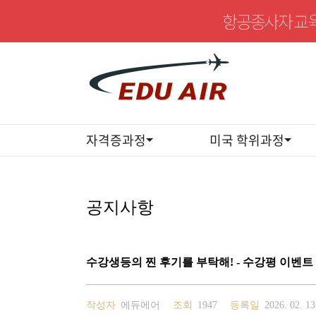
항공종사자 교육
자격증과정
미국 학위과정
공지사항
수강생등의 찐 후기를 부탁해! - 수강평 이벤트
작성자
에듀에어
조회
1947
등록일
2026. 02. 13