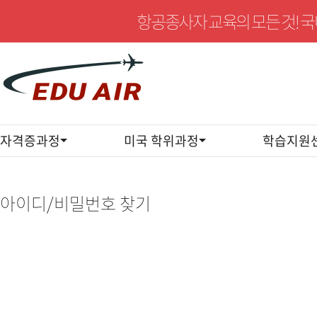
항공종사자 교육의 모든 것! 
자격증과정
미국 학위과정
학습지원
아
이
디/
아이디/비밀번호 찾기
비
밀
번
호
찾
기